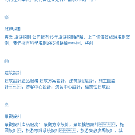
旅游規劃
專業 旅游規劃 公司擁有15年旅游規劃經驗，上千個優質旅游規劃案
例，我們擁有科學規劃的技術路線，將創
建筑設計
建筑設計產品服務 建筑方案設計，建筑擴初設計，施工圖設
計，游客中心設計，演藝中心設計，標志性建筑設
景觀設計
景觀設計產品服務： 景觀方案設計，景觀擴初設計，施工
圖設計，旅游標識系統設計，旅游集散廣場設計，城